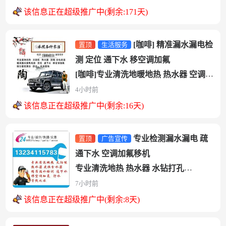
道！燃气...
该信息正在超级推广中(剩余:171天)
[咖啡] 精准漏水漏电检
置顶
生活服务
测 定位 通下水 移空调加氟
[咖啡]专业清洗地暖地热 热水器 空调
加氟 移机 水钻打孔
4小时前
[咖...
该信息正在超级推广中(剩余:16天)
专业检测漏水漏电 疏
置顶
广告宣传
通下水 空调加氟移机
专业清洗地热 热水器 水钻打孔
专业阳台窗边漏水 防水 管线化冻
7小时前
电话13...
该信息正在超级推广中(剩余:8天)