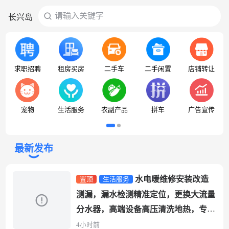
请输入关键字
长兴岛
搜
求职招聘
租房买房
二手车
二手闲置
店铺转让
宠物
生活服务
农副产品
拼车
广告宣传
最新发布
水电暖维修安装改造
置顶
生活服务
测漏，漏水检测精准定位，更换大流量
分水器，高端设备高压清洗地热，专干
各种疑难杂症问题，疏通马桶下水管
4小时前