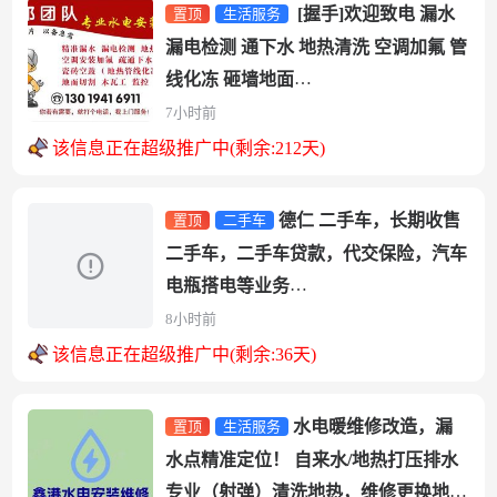
[握手]欢迎致电 漏水
置顶
生活服务
漏电检测 通下水 地热清洗 空调加氟 管
线化冻 砸墙地面
1 专业技术室内外精准漏水...
7小时前
该信息正在超级推广中(剩余:212天)
德仁 二手车，长期收售
置顶
二手车
二手车，二手车贷款，代交保险，汽车
电瓶搭电等业务
地址：长兴岛三堂街 明珠家园306号，
8小时前
红绿灯十字路口 ...
该信息正在超级推广中(剩余:36天)
水电暖维修改造，漏
置顶
生活服务
水点精准定位！ 自来水/地热打压排水
专业（射弹）清洗地热，维修更换地热