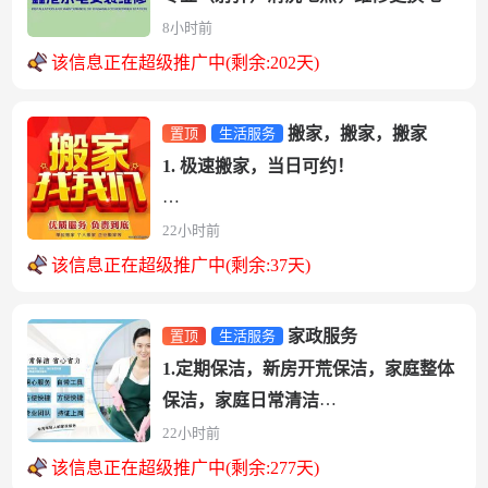
分水器
8小时前
太阳能维修保养。
该信息正在超级推广中(剩余:202天)
家电清洗：...
搬家，搬家，搬家
置顶
生活服务
1. 极速搬家，当日可约！
2. 师傅经验足、车辆齐全，小件大件都
22小时前
能搬！
该信息正在超级推广中(剩余:37天)
3. 准时上门、轻拿轻放，...
家政服务
置顶
生活服务
1.定期保洁，新房开荒保洁，家庭整体
保洁，家庭日常清洁
2、搬家，小时工、临时工
22小时前
3、清洗吸烟机，燃气灶，洗衣机，
该信息正在超级推广中(剩余:277天)