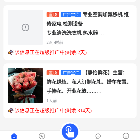
热...
专业空调加氟移机 维
置顶
广告宣传
修家电 检测设备
专业清洗洗衣机 热水器
专业安装监控 电视 任何家电
23小时前
用心不负客户！因为专业所以信赖，...
该信息正在超级推广中(剩余:2天)
【静怡鲜花】主营：
置顶
广告宣传
鲜花绿植、私人订制花礼、婚车布置、
手捧花、开业花篮……
地址：三堂市民广场对面静怡鲜花
1天前
电话：192****...
该信息正在超级推广中(剩余:314天)